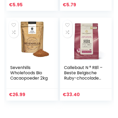
Natuurlijk en Zuiver.
Peru van de Boom
€
5.95
€
5.79
Geproduceerd in
Theobroma
Peru van…
Cacao. Bron van…
Sevenhills
Callebaut N ° RB1 –
Wholefoods Bio
Beste Belgische
Cacaopoeder 2kg
Ruby-chocolade
(callets) 2,5 kg –
Callebaut N° RB1 –
Finest Belgian
€
26.99
€
33.40
Ruby Chocolate…