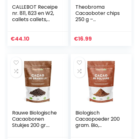
CALLEBOT Receipe
Theobroma
nr. 811, 823 en W2,
Cacaoboter chips
callets callets,
250 g –
zachte
Theobroma Cacao
bitterchocolade,
boter –
melkchocolade en
cacaoboterchips
€
44.10
€
16.99
witte chocolade, 1
levensmiddelenkw
kg – 3…
aliteit –
cacaoboter
pellets
Rauwe Biologische
Biologisch
Cacaobonen
Cacaopoeder 200
Stukjes 200 gr.
gram. Bio,
Organic Raw
Natuurlijk en Zuiver.
Cacao Nibs. Bio,
Geproduceerd in