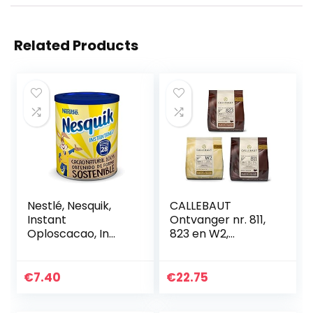
Related Products
Nestlé, Nesquik,
CALLEBAUT
Instant
Ontvanger nr. 811,
Oploscacao, In
823 en W2,
doos, 400 g
couverture Callets,
donkere
chocolade,
€
7.40
€
22.75
melkchocolade en
witte chocolade,