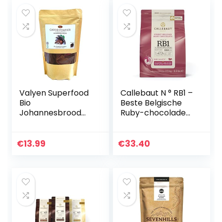
400g…
Valyen Superfood
Callebaut N ° RB1 –
Bio
Beste Belgische
Johannesbrood
Ruby-chocolade
Carob Poeder
(callets) 2,5 kg –
500g
Callebaut N° RB1 –
Finest Belgian
€
13.99
€
33.40
Ruby Chocolate…