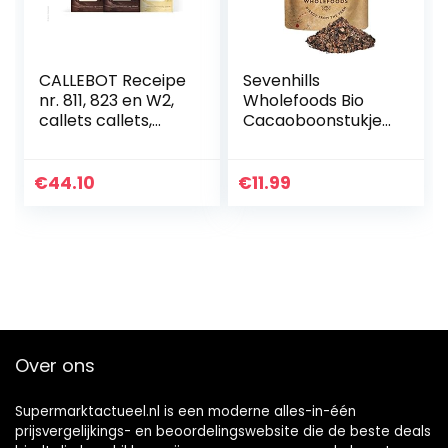
CALLEBOT Receipe
Sevenhills
nr. 811, 823 en W2,
Wholefoods Bio
callets callets,
Cacaoboonstukjes
zachte
500g
bitterchocolade,
melkchocolade en
€
44.10
€
11.99
witte chocolade, 1
kg – 3…
Over ons
Supermarktactueel.nl is een moderne alles-in-één
prijsvergelijkings- en beoordelingswebsite die de beste deals