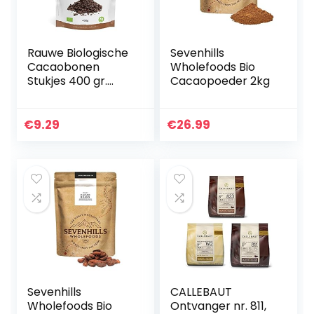
Rauwe Biologische
Sevenhills
Cacaobonen
Wholefoods Bio
Stukjes 400 gr.
Cacaopoeder 2kg
Organic Raw
Cacao Nibs. Bio,
Natuurlijk en Zuiver.
€
9.29
€
26.99
Geproduceerd in
Peru van…
Sevenhills
CALLEBAUT
Wholefoods Bio
Ontvanger nr. 811,