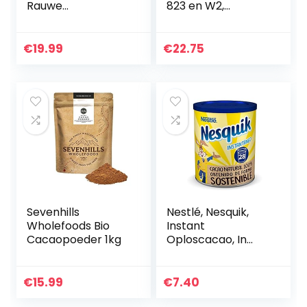
Rauwe
823 en W2,
Cacaobonen 1kg
couverture Callets,
donkere
chocolade,
€
19.99
€
22.75
melkchocolade en
witte chocolade,
400g…
Sevenhills
Nestlé, Nesquik,
Wholefoods Bio
Instant
Cacaopoeder 1kg
Oploscacao, In
doos, 400 g
€
15.99
€
7.40