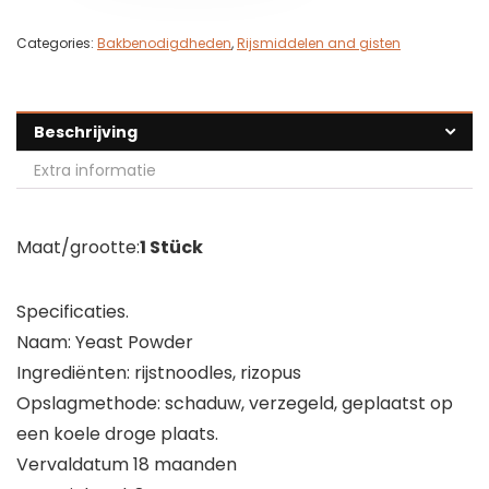
Categories:
Bakbenodigdheden
,
Rijsmiddelen and gisten
Beschrijving
Extra informatie
Maat/grootte:
1 Stück
Specificaties.
Naam: Yeast Powder
Ingrediënten: rijstnoodles, rizopus
Opslagmethode: schaduw, verzegeld, geplaatst op
een koele droge plaats.
Vervaldatum 18 maanden