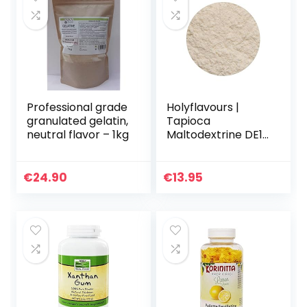
Professional grade
Holyflavours |
granulated gelatin,
Tapioca
neutral flavor – 1kg
Maltodextrine DE10
| Biologisch
Gecertificeerd
€
24.90
€
13.95