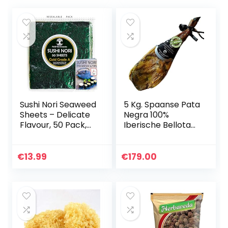
Sushi Nori Seaweed
5 Kg. Spaanse Pata
Sheets – Delicate
Negra 100%
Flavour, 50 Pack,
Iberische Bellota
Top Grade (Gold),
Ham 100%
Baked November
natuurlijk
2020, Straight
(schouder) – van
€
13.99
€
179.00
from Family Farm…
Iberische varkens
die gevoed zijn…