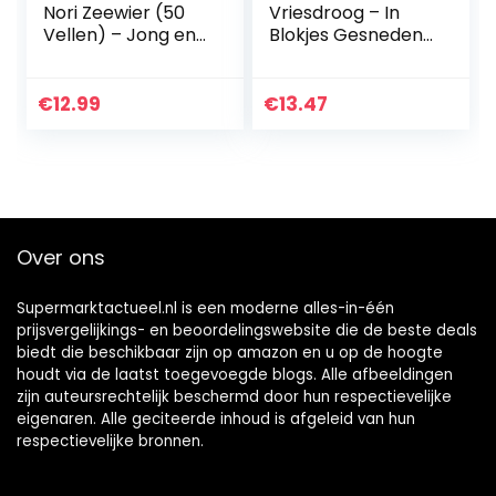
Nori Zeewier (50
Vriesdroog – In
Vellen) – Jong en
Blokjes Gesneden
Krokant |
Witte Uien –
Topkwaliteit | Licht
Fijngehakte
geroosterd | Rijk
Kwaliteitsvlokken
€
12.99
€
13.47
aan eiwitten en…
100g
Over ons
Supermarktactueel.nl is een moderne alles-in-één
prijsvergelijkings- en beoordelingswebsite die de beste deals
biedt die beschikbaar zijn op amazon en u op de hoogte
houdt via de laatst toegevoegde blogs. Alle afbeeldingen
zijn auteursrechtelijk beschermd door hun respectievelijke
eigenaren. Alle geciteerde inhoud is afgeleid van hun
respectievelijke bronnen.