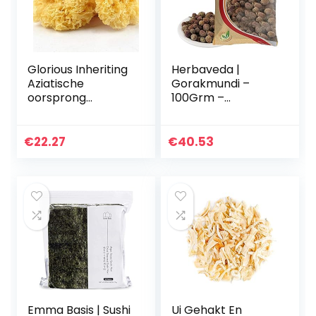
Glorious Inheriting
Herbaveda |
Aziatische
Gorakmundi –
oorsprong
100Grm –
natuurlijkly
Sphaeranthus
gedroogde witte
Indica –
tremella van
Gorakhmundi –
€
22.27
€
40.53
algemene omvang
Gorakh Mundi –
met nettozak van
Sphaeranthus
500…
Hirtus Gedroogd –
(100…
Emma Basis | Sushi
Ui Gehakt En