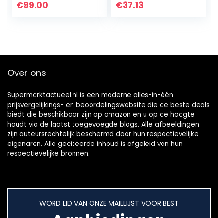
NEGRA
ingrediënten soep
€
99.00
€
37.13
ingrediënten sinds
1906
Over ons
Supermarktactueel.nl is een moderne alles-in-één
prijsvergelijkings- en beoordelingswebsite die de beste deals
biedt die beschikbaar zijn op amazon en u op de hoogte
houdt via de laatst toegevoegde blogs. Alle afbeeldingen
zijn auteursrechtelijk beschermd door hun respectievelijke
eigenaren. Alle geciteerde inhoud is afgeleid van hun
respectievelijke bronnen.
WORD LID VAN ONZE MAILLIJST VOOR BEST