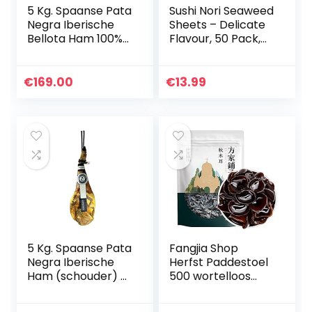
5 Kg. Spaanse Pata
Sushi Nori Seaweed
Negra Iberische
Sheets – Delicate
Bellota Ham 100%
Flavour, 50 Pack,
natuurlijk
Top Grade (Gold),
(schouder) – van
Baked November
Iberische varkens
2020, Straight
€
169.00
€
13.99
die gevoed zijn
from Family Farm…
met…
5 Kg. Spaanse Pata
Fangjia Shop
Negra Iberische
Herfst Paddestoel
Ham (schouder) –
500 wortelloos
Spanish Jamon
klein herfst oor
Iberico Ham,CAPA
Hot Pot