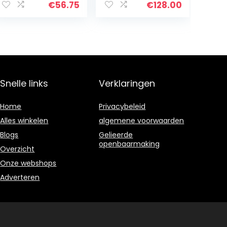
(schouder) –
€
56.75
€
128.00
Iberische
scharrelvarkens
grootgebracht…
Snelle links
Verklaringen
Home
Privacybeleid
Alles winkelen
algemene voorwaarden
Blogs
Gelieerde
openbaarmaking
Overzicht
Onze webshops
Adverteren