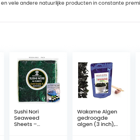
n vele andere natuurlijke producten in constante premiu
Sushi Nori
Wakame Algen
Seaweed
gedroogde
Sheets –
algen (3 inch),
Delicate Flavour,
100% wakeam
50 Pack, Top
vlokken,