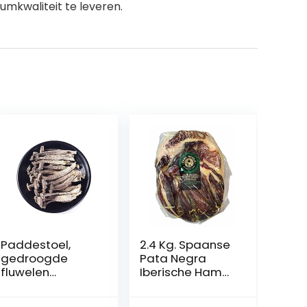
mkwaliteit te leveren.
Paddestoel,
2.4 Kg. Spaanse
gedroogde
Pata Negra
fluwelen
Iberische Ham
paddestoel,
Zonder Bot 100%
500G
natuurlijk