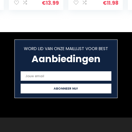
Grade (Gold),
premium
€
13.99
€
11.98
Baked
kwaliteit,
November 2020,
hersluitbare zak,
Straight from
bleumarine
Family Farm…
Bretania…
WORD LID VAN ONZE MAILLIJST VOOR BEST
Aanbiedingen