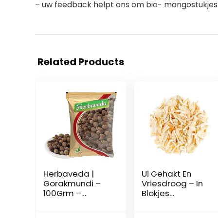
– uw feedback helpt ons om bio- mangostukjes e
Related Products
Herbaveda |
Ui Gehakt En
Gorakmundi –
Vriesdroog – In
100Grm –
Blokjes
Sphaeranthus
Gesneden Witte
Indica –
Uien –