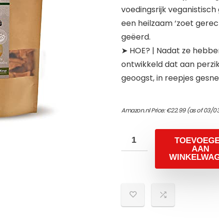
voedingsrijk veganistisch
een heilzaam ‘zoet gerec
geëerd.
➤ HOE? | Nadat ze hebben
ontwikkeld dat aan perz
geoogst, in reepjes gesn
Amazon.nl Price:
€
22.99
(as of 03/0
TOEVOEG
AAN
WINKELWA