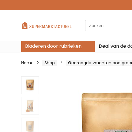
Search
for:
Bladeren door rubrieken
Deal van de d
Home
Shop
Gedroogde vruchten and groe