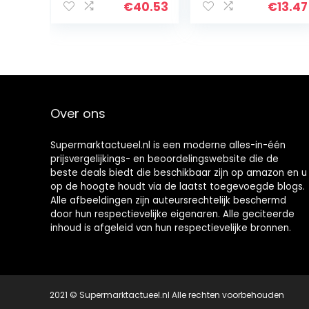
Gorakhmundi –
Fijngehakte
€
40.53
€
13.47
Gorakh Mundi –
Kwaliteitsvlokke
Sphaeranthus
n 100g
Hirtus Gedroogd
– (100…
Over ons
Supermarktactueel.nl is een moderne alles-in-één
prijsvergelijkings- en beoordelingswebsite die de
beste deals biedt die beschikbaar zijn op amazon en u
op de hoogte houdt via de laatst toegevoegde blogs.
Alle afbeeldingen zijn auteursrechtelijk beschermd
door hun respectievelijke eigenaren. Alle geciteerde
inhoud is afgeleid van hun respectievelijke bronnen.
2021 © Supermarktactueel.nl Alle rechten voorbehouden