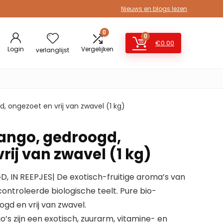
Nieuws en blogs lezen
0
0
€
0.00
Login
Vergelijken
verlanglijst
, ongezoet en vrij van zwavel (1 kg)
ango, gedroogd,
rij van zwavel (1 kg)
N REEPJES| De exotisch-fruitige aroma’s van
controleerde biologische teelt. Pure bio-
ogd en vrij van zwavel.
s zijn een exotisch, zuurarm, vitamine- en