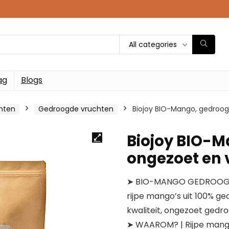
All categories
ag
Blogs
nten
Gedroogde vruchten
Biojoy BIO-Mango, gedroogd
Biojoy BIO-M
ongezoet en v
➤ BIO-MANGO GEDROOGD, I
rijpe mango’s uit 100% ge
kwaliteit, ongezoet gedro
➤ WAAROM? | Rijpe mango’