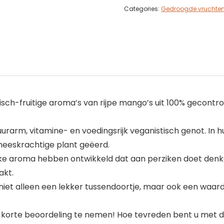
Categories:
Gedroogde vruchte
fruitige aroma’s van rijpe mango’s uit 100% gecontrolee
urarm, vitamine- en voedingsrijk veganistisch genot. In 
neeskrachtige plant geëerd.
ijke aroma hebben ontwikkeld dat aan perziken doet den
akt.
niet alleen een lekker tussendoortje, maar ook een waar
n korte beoordeling te nemen! Hoe tevreden bent u met d