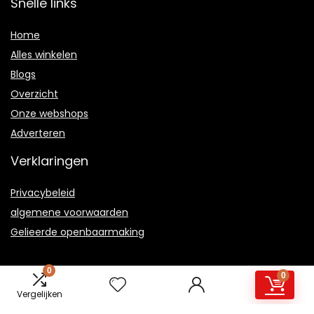
Snelle links
Home
Alles winkelen
Blogs
Overzicht
Onze webshops
Adverteren
Verklaringen
Privacybeleid
algemene voorwaarden
Gelieerde openbaarmaking
0
0
Vergelijken
2021 © Supermarktactueel.nl Alle rechten voorbehouden