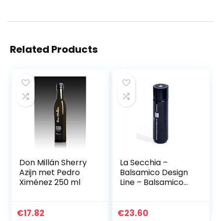
Related Products
Don Millán Sherry
La Secchia –
Azijn met Pedro
Balsamico Design
Ximénez 250 ml
Line – Balsamico
Azijn van Modena
I.G.P. – ZWART –
Verfijnd, krachtig,
€
17.82
€
23.60