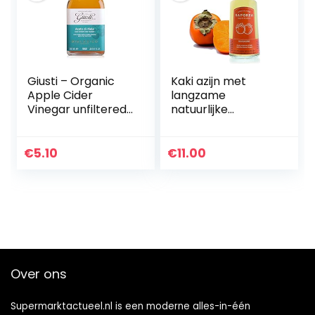
Giusti – Organic
Kaki azijn met
Apple Cider
langzame
Vinegar unfiltered
natuurlijke
with “mother” –
acetificatie;
250ml
ongepasteuriseerd
, ongefilterd en
€
5.10
€
11.00
zonder chemische
toevoegingen;
zeer…
Over ons
Supermarktactueel.nl is een moderne alles-in-één