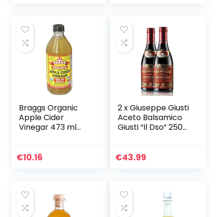
volhardend.
Braggs Organic
2 x Giuseppe Giusti
Apple Cider
Aceto Balsamico
Vinegar 473 ml
Giusti “Il Dso” 250
(verpakking van 1)
ml
€
10.16
€
43.99