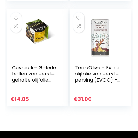
Caviaroli – Gelede
TerraOlive – Extra
ballen van eerste
olijfolie van eerste
gehalte olijfolie
persing (EVOO) –
extra met Wasabi
blik 5L
– 20 g
€
14.05
€
31.00