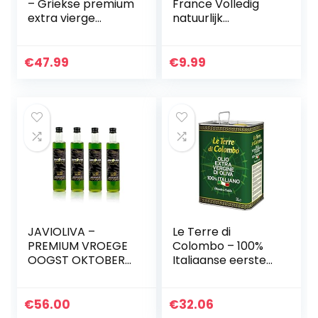
– Griekse premium
France Volledig
extra vierge
natuurlijk
olijfolie van Kreta,
eendenvet om te
koudgeperst | 5
koken uit
liter bus | voor
Zuidwest-Frankrijk
€
47.99
€
9.99
frituren, koken en…
Keto en Paleo
Dieetvriendelijk…
JAVIOLIVA –
Le Terre di
PREMIUM VROEGE
Colombo – 100%
OOGST OKTOBER
Italiaanse eerste
2021-22 – Picual
olijfolie extra, blik, 3
Variety – pakje
l
van 4 flessen extra
€
56.00
€
32.06
vergine olijfolie…