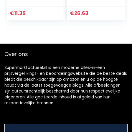
Geschikt voor
brood,
pannenkoek,
€
11.35
€
26.63
sandwichcake,
cheesecake,
regenboogcake…
Over ons
Supermarktactueel.nl is een moderne alles-in-één
prijsvergelijkings- en beoordelingswebsite die de beste deals
biedt die beschikbaar zijn op amazon en u op de hoogte
houdt via de laatst toegevoegde blogs. Alle afbeeldingen
zijn auteursrechtelijk beschermd door hun respectievelijke
eigenaren. Alle geciteerde inhoud is afgeleid van hun
respectievelijke bronnen.