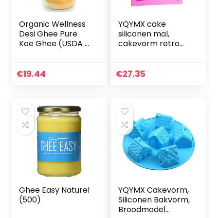
Organic Wellness
YQYMX cake
Desi Ghee Pure
siliconen mal,
Koe Ghee (USDA &
cakevorm retro
EU gecertificeerd)
fotolijst suiker
ambachtelijke
fondant schimmel
€
19.44
€
27.35
suikerpasta cake
decoratie…
Ghee Easy Naturel
YQYMX Cakevorm,
(500)
Siliconen Bakvorm,
Broodmodel