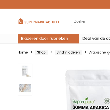
Search
for:
Bladeren door rubrieken
Deal van de d
Home
Shop
Bindmiddelen
Arabische g