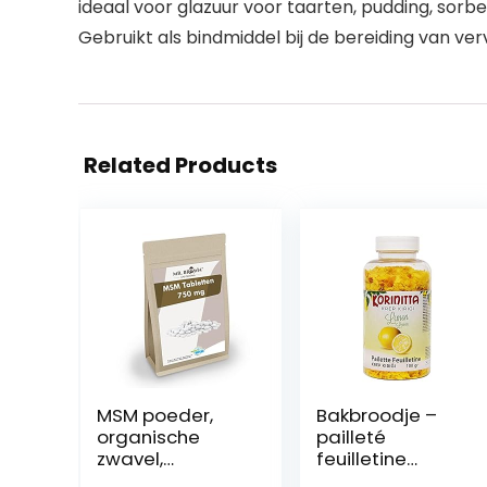
ideaal voor glazuur voor taarten, pudding, sorbe
Gebruikt als bindmiddel bij de bereiding van ve
Related Products
MSM poeder,
Bakbroodje –
organische
pailleté
zwavel,
feuilletine
methylsulfonylm
(Crunchy) 100 gr