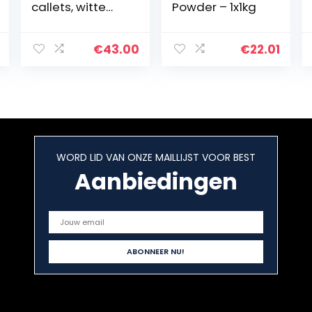
callets, witte
Powder – 1x1kg
chocolade
30,4% met
karamel,
€
43.00
€
22.01
karamelchocola
de, 1x 2500 g
WORD LID VAN ONZE MAILLIJST VOOR BEST
Aanbiedingen