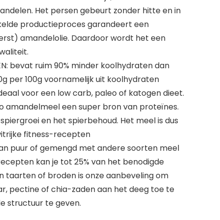
mandelen. Het persen gebeurt zonder hitte en in
kelde productieproces garandeert een
rst) amandelolie. Daardoor wordt het een
aliteit.
 bevat ruim 90% minder koolhydraten dan
 per 100g voornamelijk uit koolhydraten
deaal voor een low carb, paleo of katogen dieet.
 bio amandelmeel een super bron van proteïnes.
e spiergroei en het spierbehoud. Het meel is dus
itrijke fitness-recepten
an puur of gemengd met andere soorten meel
 recepten kan je tot 25% van het benodigde
n taarten of broden is onze aanbeveling om
r, pectine of chia-zaden aan het deeg toe te
 structuur te geven.