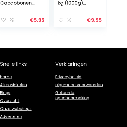
Cacaobonen
kg (1000g)
Stukjes 200 gr.
Monte Nativo –
Organic Raw
Premium Rauwe
Cacao Nibs. Bio,
Cacaopoeder –
€
5.95
€
9.95
Natuurlijk en
Laag in suiker –
Zuiver.
Rijk aan…
Geproduceerd
in Peru van…
Snelle links
Verklaringen
Home
Privacybeleid
Alles winkelen
algemene voorwaarden
Blogs
Gelieerde
openbaarmaking
Overzicht
Onze webshops
Adverteren