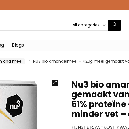
All categories
ag
Blogs
m and meel
Nu3 bio amandelmeel – 420g meel gemaakt va
Nu3 bio ama
gemaakt van
51% proteïne
minder vet – 
FIJNSTE RAW-KOST KWALITE