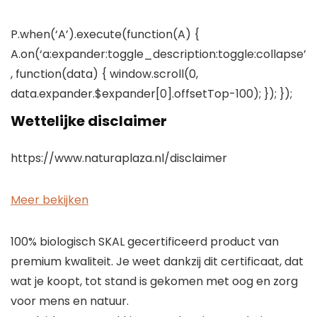
P.when(‘A’).execute(function(A) {
A.on(‘a:expander:toggle_description:toggle:collapse’
, function(data) { window.scroll(0,
data.expander.$expander[0].offsetTop-100); }); });
Wettelijke disclaimer
https://www.naturaplaza.nl/disclaimer
Meer bekijken
100% biologisch SKAL gecertificeerd product van
premium kwaliteit. Je weet dankzij dit certificaat, dat
wat je koopt, tot stand is gekomen met oog en zorg
voor mens en natuur.