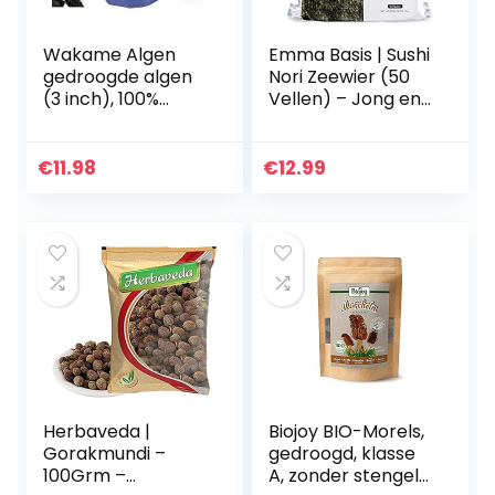
Wakame Algen
Emma Basis | Sushi
gedroogde algen
Nori Zeewier (50
(3 inch), 100%
Vellen) – Jong en
wakeam vlokken,
Krokant |
premium kwaliteit,
Topkwaliteit | Licht
hersluitbare zak,
geroosterd | Rijk
€
11.98
€
12.99
bleumarine
aan eiwitten en…
Bretania…
Herbaveda |
Biojoy BIO-Morels,
Gorakmundi –
gedroogd, klasse
100Grm –
A, zonder stengels,