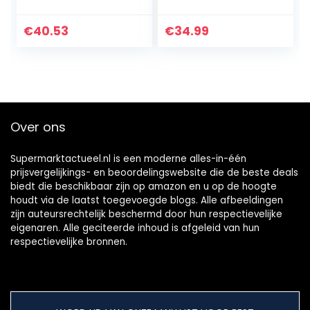
Sphaeranthus
Morchella conica
Indica –
(50 gr)
Gorakhmundi –
€
40.53
€
34.99
Gorakh Mundi –
Sphaeranthus
Hirtus Gedroogd –
(100…
Over ons
Supermarktactueel.nl is een moderne alles-in-één
prijsvergelijkings- en beoordelingswebsite die de beste deals
biedt die beschikbaar zijn op amazon en u op de hoogte
houdt via de laatst toegevoegde blogs. Alle afbeeldingen
zijn auteursrechtelijk beschermd door hun respectievelijke
eigenaren. Alle geciteerde inhoud is afgeleid van hun
respectievelijke bronnen.