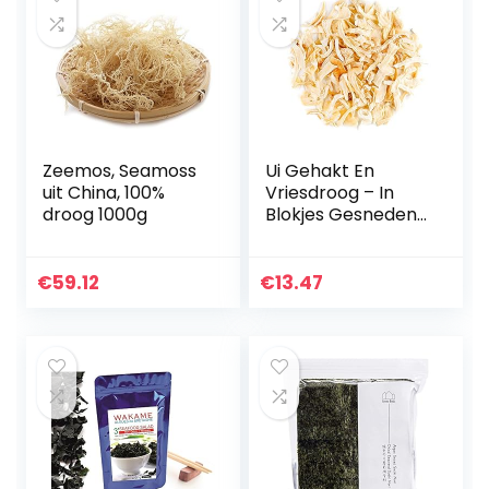
Zeemos, Seamoss
Ui Gehakt En
uit China, 100%
Vriesdroog – In
droog 1000g
Blokjes Gesneden
Witte Uien –
Fijngehakte
Kwaliteitsvlokken
€
59.12
€
13.47
100g