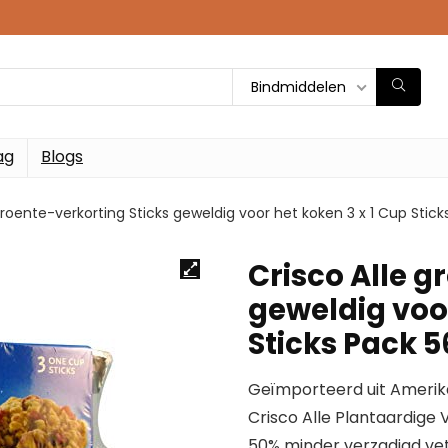
Bindmiddelen
ag
Blogs
groente-verkorting Sticks geweldig voor het koken 3 x 1 Cup Stic
Crisco Alle g
geweldig voor
Sticks Pack 
Geïmporteerd uit Amerik
Crisco Alle Plantaardige
50% minder verzadigd ve