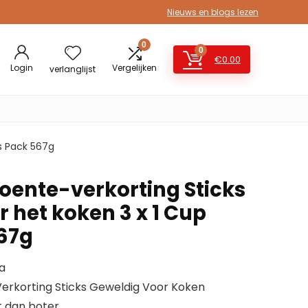
Nieuws en blogs lezen
0
0
€
0.00
Login
Vergelijken
verlanglijst
ks Pack 567g
roente-verkorting Sticks
 het koken 3 x 1 Cup
567g
a
 Verkorting Sticks Geweldig Voor Koken
t dan boter