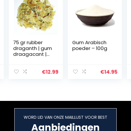
75 gr rubber
Gum Arabisch
draganth | gum
poeder – 100g
draagacant |
Ebru | Kivam
artirici |
verdikkingsmidd
€
12.99
€
14.95
el
WORD LID VAN ONZE MAILLIJST VOOR BEST
Aanbiedingen