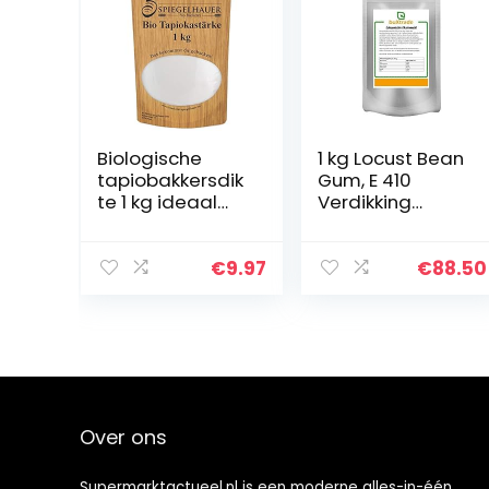
Biologische
1 kg Locust Bean
tapiobakkersdik
Gum, E 410
te 1 kg ideaal
Verdikking
bakken koken
Agent Stabilizer
diktes afbinden
Gelling Agent
Pudding
€
9.97
€
88.50
Over ons
Supermarktactueel.nl is een moderne alles-in-één