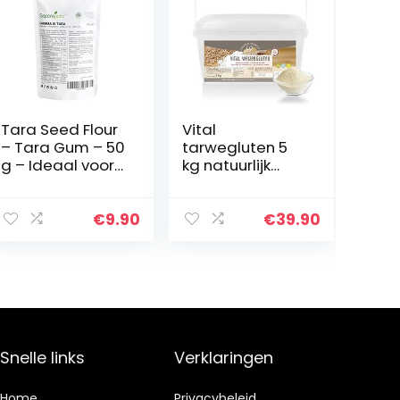
Tara Seed Flour
Vital
– Tara Gum – 50
tarwegluten 5
g – Ideaal voor
kg natuurlijk
ijs en sorbets –
verdikkingsmidd
100% puur
el puur
plantaardig |
€
9.90
€
39.90
tarweeiwit |
zijdelings |
caloriearme
eetsterkte…
Snelle links
Verklaringen
Home
Privacybeleid